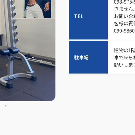
098-9
きません
TEL
お問い合
客様は責
090-9860
建物の1
駐車場
車で来ら
願いしま