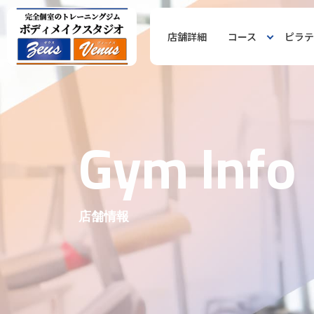
店舗詳細
コース
ピラテ
G
y
m
I
n
f
o
店舗情報