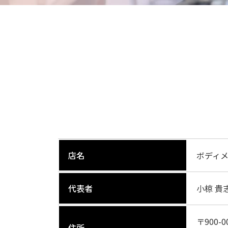
店名
ボディメイ
代表者
小椋 貴
〒900-0
住所