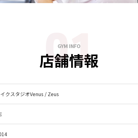
GYM INFO
店舗情報
クスタジオVenus / Zeus
志
014