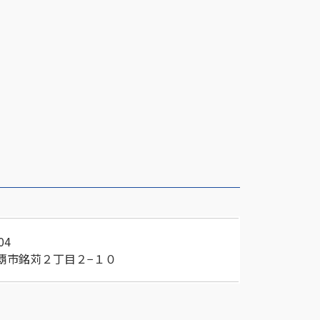
04
覇市銘苅２丁目２−１０