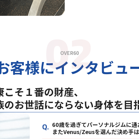
OVER60
お客様にインタビュ
康こそ１番の財産、
族のお世話にならない身体を目
60歳を過ぎてパーソナルジムに
またVenus/Zeusを選んだ決め