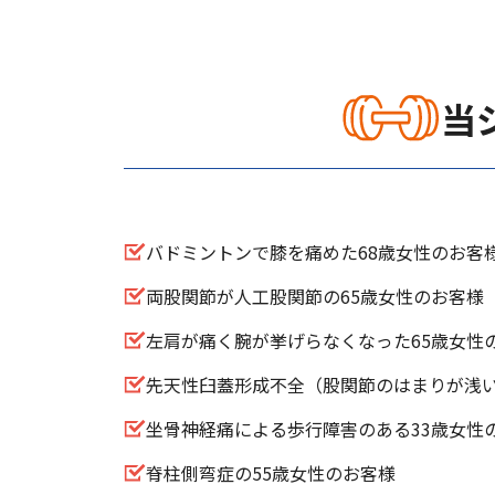
当
バドミントンで膝を痛めた68歳女性のお客
両股関節が人工股関節の65歳女性のお客様
左肩が痛く腕が挙げらなくなった65歳女性
先天性臼蓋形成不全（股関節のはまりが浅い
坐骨神経痛による歩行障害のある33歳女性
脊柱側弯症の55歳女性のお客様