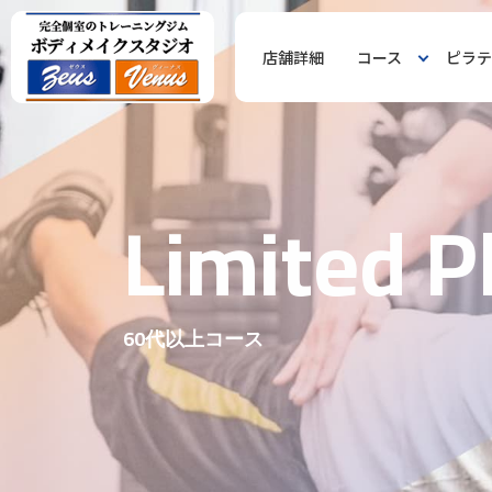
店舗詳細
コース
ピラテ
L
i
m
i
t
e
d
P
60代以上コース