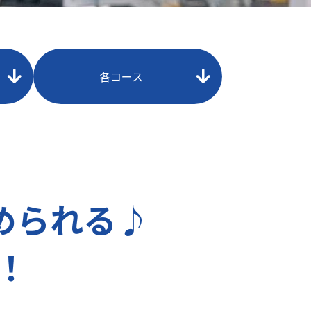
各コース
められる♪
！