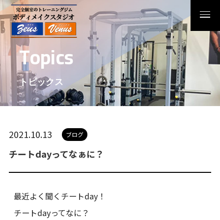
T
o
p
i
c
s
トピックス
2021.10.13
ブログ
チートdayってなぁに？
最近よく聞くチートday！
チートdayってなに？