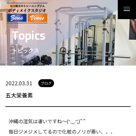
T
o
p
i
c
s
トピックス
2022.03.31
ブログ
五大栄養素
沖縄の湿気は凄いですね～(ᐢ._.ᐢ;)՞ ՞
毎日ジメジメしてるので化粧のノリが悪い、、、