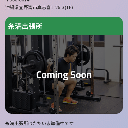
沖縄県宜野湾市真志喜1-26-3(1F)
糸満出張所
糸満出張所はただいま準備中です