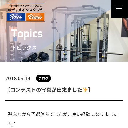
T
o
p
i
c
s
トピックス
2018.09.19
ブログ
【コンテストの写真が出来ました
】
残念ながら予選落ちでしたが、良い経験になりました
^_^