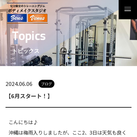
T
o
p
i
c
s
トピックス
2024.06.06
ブログ
【6月スタート！】
こんにちは♪
沖縄は梅雨入りしましたが、ここ2、3日は天気も良く