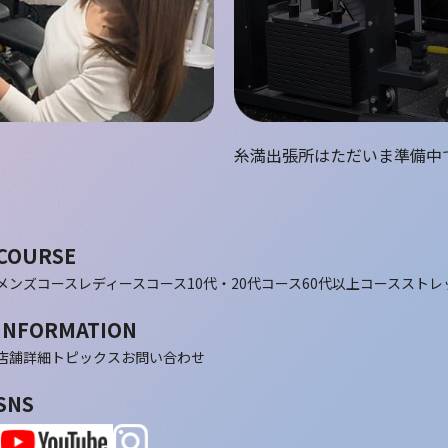
糸満出張所はただいま準備中
COURSE
メンズコース
レディースコース
10代・20代コース
60代以上コース
ストレ
INFORMATION
店舗詳細
トピックス
お問い合わせ
SNS