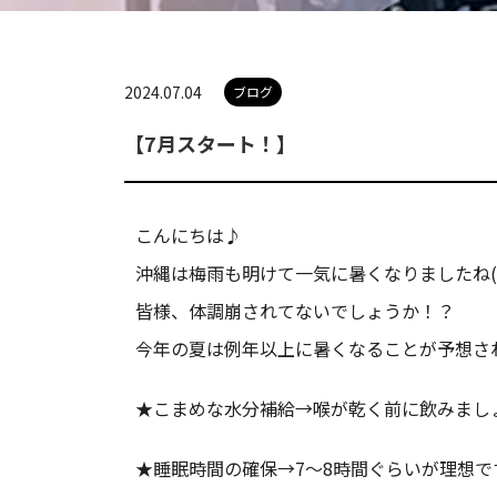
2024.07.04
ブログ
【7月スタート！】
こんにちは♪
沖縄は梅雨も明けて一気に暑くなりましたね(°
皆様、体調崩されてないでしょうか！？
今年の夏は例年以上に暑くなることが予想さ
★こまめな水分補給→喉が乾く前に飲みまし
★睡眠時間の確保→7〜8時間ぐらいが理想で