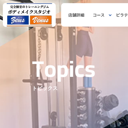
店舗詳細
コース
ピラテ
T
o
p
i
c
s
トピックス