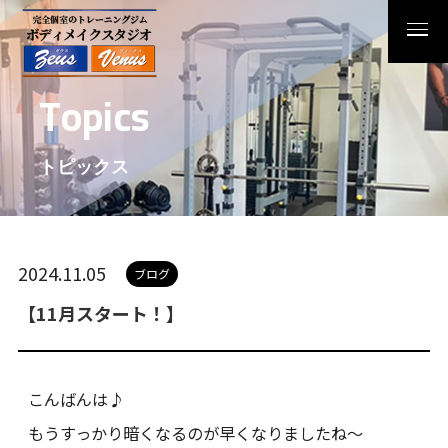
T
o
p
i
c
s
トピックス
2024.11.05
ブログ
【11月スタート！】
こんばんは♪
もうすっかり暗くなるのが早くなりましたね〜