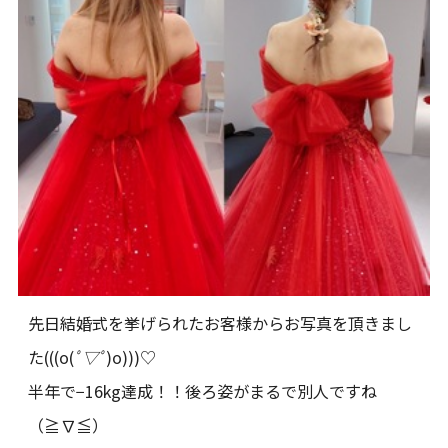
先日結婚式を挙げられたお客様からお写真を頂きまし
た(((o(
ﾟ▽ﾟ
)o)))♡
半年で−16kg達成！！後ろ姿がまるで別人ですね
（≧∇≦）