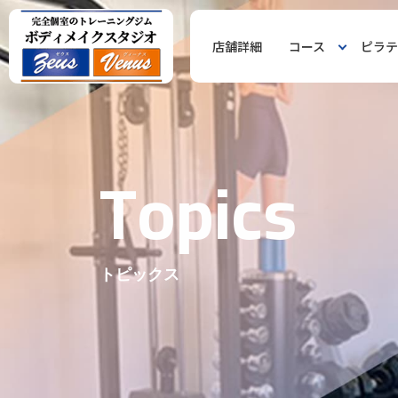
店舗詳細
コース
ピラテ
T
o
p
i
c
s
トピックス