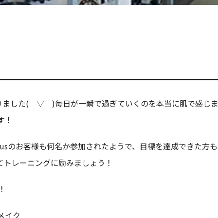
りました(￣▽￣)毎日が一瞬で過ぎていくのを本当に肌で感じ
す！
/Zeusのお客様も何名か参加されたようで、目標を達成できた
けてトレーニングに励みましょう！
！
メイク